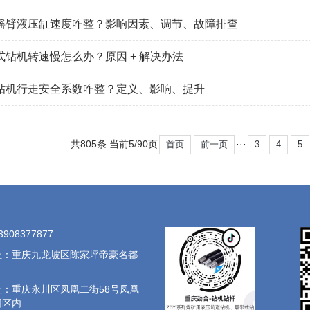
摇臂液压缸速度咋整？影响因素、调节、故障排查
式钻机转速慢怎么办？原因 + 解决办法
钻机行走安全系数咋整？定义、影响、提升
共805条 当前5/90页
···
首页
前一页
3
4
5
908377877
址：重庆九龙坡区陈家坪帝豪名都
：重庆永川区凤凰二街58号凤凰
园区内